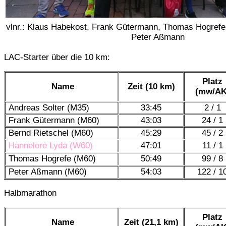
vlnr.: Klaus Habekost, Frank Gütermann, Thomas Hogrefe,
Peter Aßmann
LAC-Starter über die 10 km:
Platz
Name
Zeit (10 km)
(mw/AK
Andreas Solter (M35)
33:45
2 / 1
Frank Gütermann (M60)
43:03
24 / 1
Bernd Rietschel (M60)
45:29
45 / 2
Hannelore Lyda (W60)
47:01
11 / 1
Thomas Hogrefe (M60)
50:49
99 / 8
Peter Aßmann (M60)
54:03
122 / 1
Halbmarathon
Platz
Name
Zeit (21,1 km)