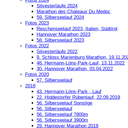
Fotos 2024
Silvesterläufe 2024
Marathon des Chateaux Du Medoc
59. Silberseelauf 2024
Fotos 2023
Reschenseelauf 2023, Italien, Südtirol
Hannover Marathon 2023
58. Silberseelauf 2023
Fotos 2022
Silvesterläufe 2022
9. Schloss Marienburg Marathon, 19.11.20
46. Hermann-Löns-Park-Lauf, 13.11.2022
30. Hannover Marathon, 03.04.2022
Fotos 2020
57. Silberseelauf
2019
43. Hermann-Löns-Park - Lauf
22. Hiddestorfer Rübenlauf, 22.09.2019
56. Silberseelauf Sonstige
56. Silberseelauf
56. Silberseelauf 7800m
56. Silberseelauf 3900m
29. Hannover Marathon 2019