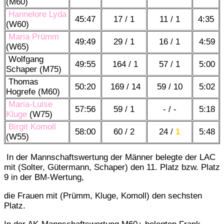
(M60)
Hannelore Lyda
45:47
17 / 1
11 / 1
4:35
(W60)
Maria Prümm
49:49
29 / 1
16 / 1
4:59
(W65)
Wolfgang
49:55
164 / 1
57 / 1
5:00
Schaper (M75)
Thomas
50:20
169 / 14
59 / 10
5:02
Hogrefe (M60)
Maria-Luise
57:56
59 / 1
- / -
5:18
Kluge
(W75)
Birgit Komoll
58:00
60 / 2
24 /
1
5:48
(W55)
In der Mannschaftswertung der Männer belegte der LAC
mit (Solter, Gütermann, Schaper) den 11. Platz bzw. Platz
9 in der BM-Wertung,
die Frauen mit (Prümm, Kluge, Komoll) den sechsten
Platz.