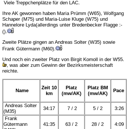
Viele Treppchenplätze für den LAC.
Ihre AK gewonnen haben Maria Prümm (W65), Wolfgang
Schaper (M75) und Maria-Luise Kluge (W75) und
Hannelore Lyda(allerdings unter Bredenbecker Flagge :-
().
Zweite Plätze gingen an Andreas Solter (W35) sowie
Frank Gütermann (M60).
Und noch ein zweiter Platz von Birgit Komoll in der W55.
, was aber zum Gewinn der Bezirksmeisterschaft
reichte.
Zeit 10
Platz
Platz BM
Name
Pace
km
(mw/AK)
(mw/AK)
Andreas Solter
34:17
7 / 2
5 / 2
3:26
(M35)
Frank
Gütermann
41:35
63 / 2
28 / 2
4:09