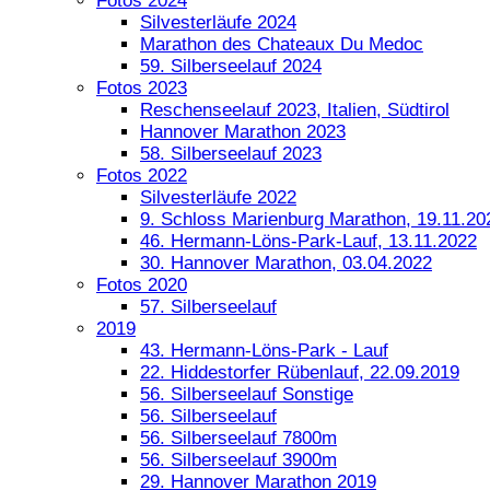
Fotos 2024
Silvesterläufe 2024
Marathon des Chateaux Du Medoc
59. Silberseelauf 2024
Fotos 2023
Reschenseelauf 2023, Italien, Südtirol
Hannover Marathon 2023
58. Silberseelauf 2023
Fotos 2022
Silvesterläufe 2022
9. Schloss Marienburg Marathon, 19.11.20
46. Hermann-Löns-Park-Lauf, 13.11.2022
30. Hannover Marathon, 03.04.2022
Fotos 2020
57. Silberseelauf
2019
43. Hermann-Löns-Park - Lauf
22. Hiddestorfer Rübenlauf, 22.09.2019
56. Silberseelauf Sonstige
56. Silberseelauf
56. Silberseelauf 7800m
56. Silberseelauf 3900m
29. Hannover Marathon 2019