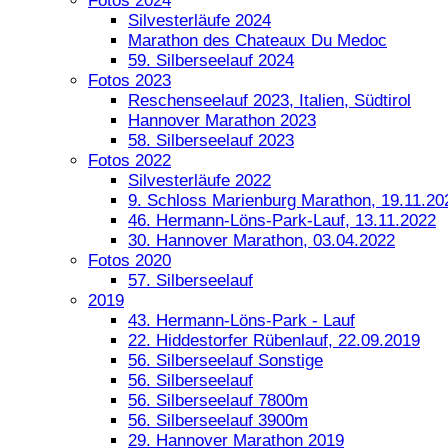
Fotos 2024
Silvesterläufe 2024
Marathon des Chateaux Du Medoc
59. Silberseelauf 2024
Fotos 2023
Reschenseelauf 2023, Italien, Südtirol
Hannover Marathon 2023
58. Silberseelauf 2023
Fotos 2022
Silvesterläufe 2022
9. Schloss Marienburg Marathon, 19.11.20
46. Hermann-Löns-Park-Lauf, 13.11.2022
30. Hannover Marathon, 03.04.2022
Fotos 2020
57. Silberseelauf
2019
43. Hermann-Löns-Park - Lauf
22. Hiddestorfer Rübenlauf, 22.09.2019
56. Silberseelauf Sonstige
56. Silberseelauf
56. Silberseelauf 7800m
56. Silberseelauf 3900m
29. Hannover Marathon 2019